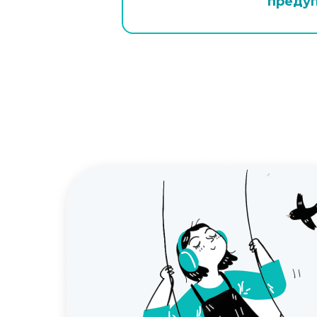
предуп